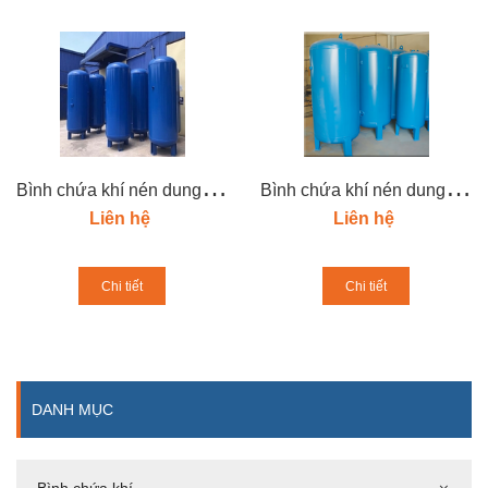
B
ình chứa khí nén dung tích 1000l
B
ình chứa khí nén dung tích 200L
Liên hệ
Liên hệ
Chi tiết
Chi tiết
DANH MỤC