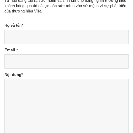
Tự hào đang tạo ra sức mạnh và sinh khí cho hàng nghìn thương hiệu
khách hàng qua đó nỗ lực góp sức mình vào sứ mệnh vì sự phát triển
của thương hiệu Việt.
Họ và tên
*
Email
*
Nội dung
*