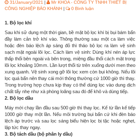
31/January/2021
Mr KHOA - CÔNG TY TNHH THIẾT BỊ
|
CÔNG NGHIỆP BẢO KHÁNH
0 Bình luận
|
1. Bộ lọc khí
Sau khi sử dụng một thời gian, bề mặt bộ lọc khí bị bụi bám bẩn
đầy làm cản trở khí vào. Thông thường sau một ca làm việc
hoặc đèn báo lệch áp sáng đỏ thì tháo bộ lọc ra làm vệ sinh
sạch mặt ngoài lõi lọc. Cách làm vệ sinh: Dùng khí nén áp lực
thấp thổi bên ngoài và bên trong, miệng đầu thổi cách mặt trong
lõi lọc khoảng 10mm. Lần lượt thổi từ trên xuống dưới men theo
xung quanh. Vệ sinh xong gỡ lõi lọc xem còn bụi không. Nếu lõi
lọc quá bẩn nên thay cái mới thông thường cứ 1000 giờ thì thay.
Trong trường hợp chưa kịp thay có thể dúng lọc vào dung dịch
chất tẩy nhẹ như xà phòng loãng sau đó để khô và dùng tiếp.
2. Bộ lọc dầu
Máy mới chạy lần đầu sau 500 giờ thì thay lọc. Kể từ lần kế tiếp
1000 giờ thay một lần. Nếu môi trường bụi bẩn cứ khi đèn báo
lệch áp trước và sau lọc sáng biểu hiện lọc bị tặc hoặc nghẹt,
lập tức thay ngay.
3. Bộ tách dầu (bộ phân ly dầu)