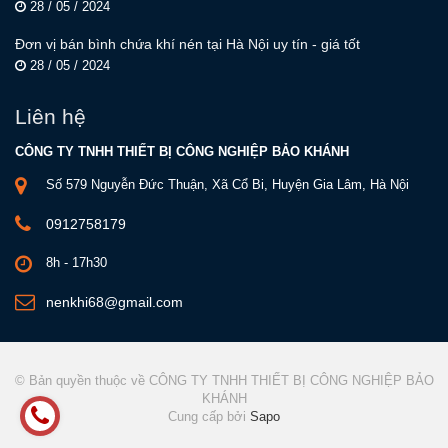
28 / 05 / 2024
Đơn vị bán bình chứa khí nén tại Hà Nội uy tín - giá tốt
28 / 05 / 2024
Liên hệ
CÔNG TY TNHH THIẾT BỊ CÔNG NGHIỆP BẢO KHÁNH
Số 579 Nguyễn Đức Thuận, Xã Cổ Bi, Huyện Gia Lâm, Hà Nội
0912758179
8h - 17h30
nenkhi68@gmail.com
© Bản quyền thuộc về CÔNG TY TNHH THIẾT BỊ CÔNG NGHIỆP BẢO
KHÁNH
Cung cấp bởi
Sapo