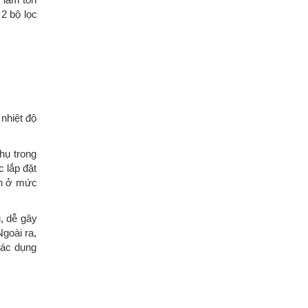
 2 bộ lọc
nhiệt độ
hụ trong
c lắp đặt
ôn ở mức
g, dễ gây
Ngoài ra,
tác dụng