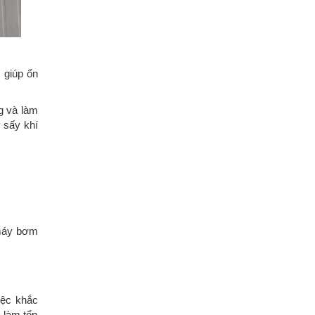
, giúp ổn
g và làm
 sấy khí
1 máy bơm
iệc khắc
 làm tổn