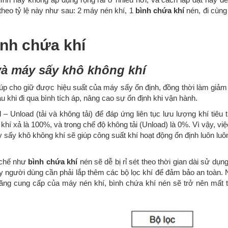
theo tỷ lệ này như sau: 2 máy nén khí, 1
bình chứa khí
nén, đi cùng
bình chứa khí
và máy sấy khô không khí
úp cho giữ được hiệu suất của máy sấy ổn định, đồng thời làm giảm 
 khi đi qua bình tích áp, nâng cao sự ổn định khi vận hành.
 Unload (tải và không tải) để đáp ứng liên tục lưu lượng khí tiêu t
 khí xả là 100%, và trong chế độ không tải (Unload) là 0%. Vì vậy, việ
 sấy khô không khí sẽ giúp công suất khí hoạt động ổn định luôn lu
n chế như
bình chứa khí
nén sẽ dễ bị rỉ sét theo thời gian dài sử dụn
vậy người dùng cần phải lắp thêm các bộ lọc khí để đảm bảo an toàn. 
năng cung cấp của máy nén khí, bình chứa khí nén sẽ trở nên mất 