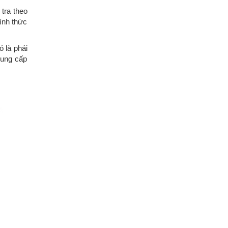
tra theo
ình thức
 là phải
cung cấp