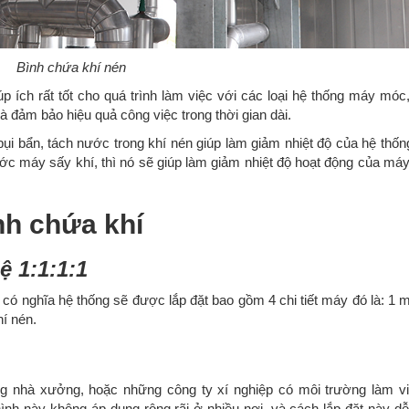
Bình chứa khí nén
úp ích rất tốt cho quá trình làm việc với các loại hệ thống máy móc
 và đảm bảo hiệu quả công việc trong thời gian dài.
bụi bẩn, tách nước trong khí nén giúp làm giảm nhiệt độ của hệ thốn
ước máy sấy khí, thì nó sẽ giúp làm giảm nhiệt độ hoạt động của máy
nh chứa khí
ệ 1:1:1:1
:1 có nghĩa hệ thống sẽ được lắp đặt bao gồm 4 chi tiết máy đó là: 
hí nén.
nhà xưởng, hoặc những công ty xí nghiệp có môi trường làm v
ình này không áp dụng rộng rãi ở nhiều nơi, và cách lắp đặt này dễ