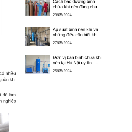
Cách bảo dưỡng bình
chứa khí nén đúng chuẩn
- chính xác
29/05/2024
Áp suất bình nén khí và
những điều cần biết khi
vận hành để đảm bảo an
27/05/2024
toàn
Đơn vị bán bình chứa khí
nén tại Hà Nội uy tín - giá
tốt
25/05/2024
có nhiều
nguồn khí
t để làm
h nghiệp