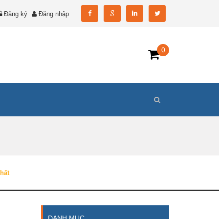
Đăng ký
Đăng nhập
0
hất
DANH MỤC