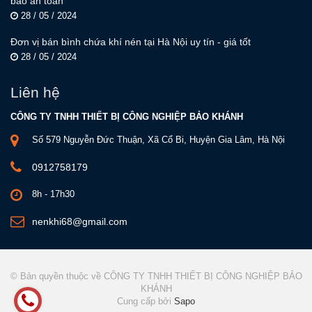
bảo an toàn
28 / 05 / 2024
Đơn vị bán bình chứa khí nén tại Hà Nội uy tín - giá tốt
28 / 05 / 2024
Liên hệ
CÔNG TY TNHH THIẾT BỊ CÔNG NGHIỆP BẢO KHÁNH
Số 579 Nguyễn Đức Thuận, Xã Cổ Bi, Huyện Gia Lâm, Hà Nội
0912758179
8h - 17h30
nenkhi68@gmail.com
© Bản quyền thuộc về CÔNG TY TNHH THIẾT BỊ CÔNG NGHIỆP BẢO
KHÁNH
Cung cấp bởi
Sapo